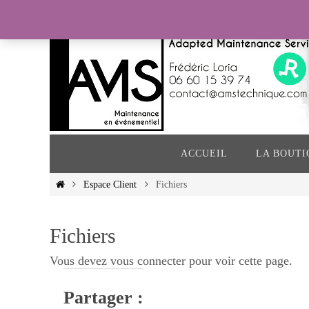
Passer
vers
le
contenu
Passer
vers
ACCUEIL
LA BOUTI
le
contenu
Home
Espace Client
Fichiers
Fichiers
Vous devez vous connecter pour voir cette page.
Partager :