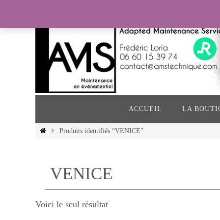
Passer
vers
le
contenu
Passer
vers
ACCUEIL
LA BOUTI
le
contenu
Home
Produits identifiés “VENICE”
VENICE
Voici le seul résultat