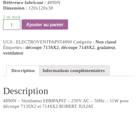
Référence fabricant :
4890N
Dimension :
120x120x38
2 en stock
quantité
Ajouter au panier
de
4890N
-
UGS :
ELECTROVENTPAPST4890
Catégorie :
Non classé
Ventilateur
Étiquettes :
découpe 713SX2
,
découpe 714SX2
,
gradateur
,
EBMPAPST
ventilateur
-
230V
AC
Description
Informations complémentaires
-
50Hz
-
Description
11W
pour
découpe
4890N – Ventilateur EBMPAPST – 230V AC – 50Hz – 11W pour
713SX2
découpe 713SX2 et 714SX2 ROBERT JULIAT
et
714SX2
ROBERT
JULIAT