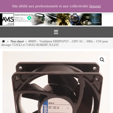
Passer
Site dédié aux professionnels et aux collectivités
Ignorer
vers
le
contenu
Home
Non classé
4890N – Ventilateur EBMPAPST – 230V AC – 50Hz – 11W pour
découpe 713SX2 et 714SX2 ROBERT JULIAT