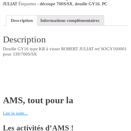
type
JULIAT
Étiquettes :
découpe 700S/SX
,
douille GY16
,
PC
KR
à
visser
Description
Informations complémentaires
ROBERT
JULIAT
ref
Description
SOGY160001
pour
339/700S/SX
Douille GY16 type KR à visser ROBERT JULIAT ref SOGY160001
pour 339/700S/SX
AMS, tout pour la
maintenance!
Lire la suite...
AMS vous propose de nombreuses références liées aux métiers du
Les activités d’AMS !
théâtre, du spectacle et de l’événementiel. Retrouvez toutes les