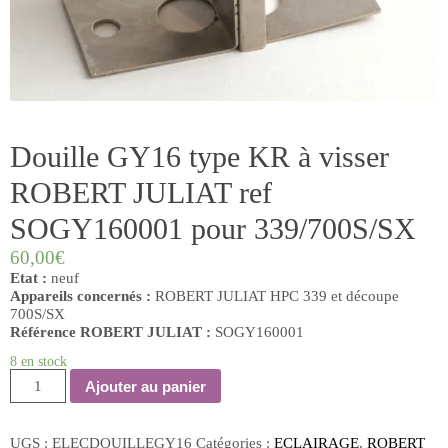
Douille GY16 type KR à visser
ROBERT JULIAT ref
SOGY160001 pour 339/700S/SX
60,00
€
Etat :
neuf
Appareils concernés :
ROBERT JULIAT HPC 339 et découpe
700S/SX
Référence ROBERT JULIAT :
SOGY160001
8 en stock
quantité
Ajouter au panier
de
Douille
GY16
UGS :
ELECDOUILLEGY16
Catégories :
ECLAIRAGE
,
ROBERT