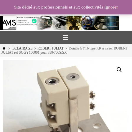
Passer
Site dédié aux professionnels et aux collectivités
Ignorer
vers
le
contenu
Home
ECLAIRAGE
ROBERT JULIAT
Douille GY16 type KR à visser ROBERT
JULIAT ref SOGY160001 pour 339/700S/SX