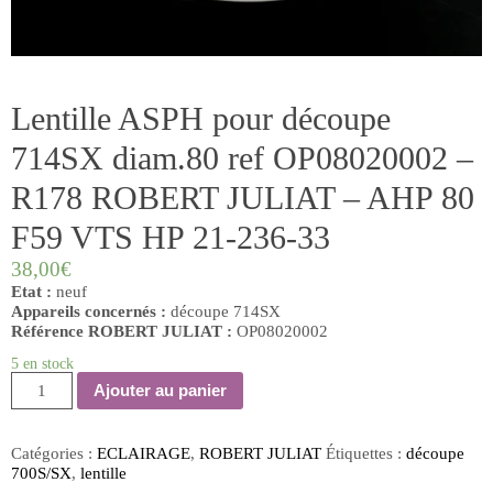
Lentille ASPH pour découpe
714SX diam.80 ref OP08020002 –
R178 ROBERT JULIAT – AHP 80
F59 VTS HP 21-236-33
38,00
€
Etat :
neuf
Appareils concernés :
découpe 714SX
Référence ROBERT JULIAT :
OP08020002
5 en stock
quantité
Ajouter au panier
de
Lentille
ASPH
Catégories :
ECLAIRAGE
,
ROBERT JULIAT
Étiquettes :
découpe
pour
700S/SX
,
lentille
découpe