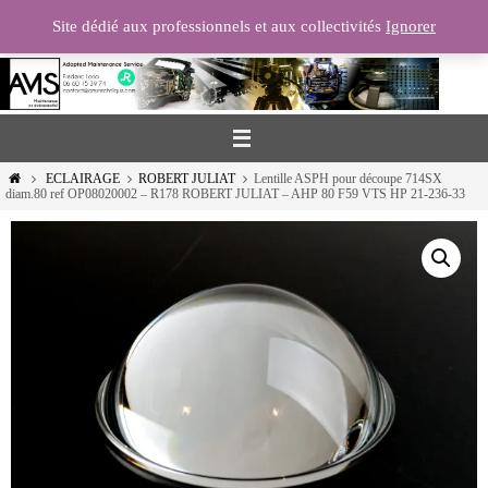
Passer
Site dédié aux professionnels et aux collectivités
Ignorer
vers
le
contenu
Home
ECLAIRAGE
ROBERT JULIAT
Lentille ASPH pour découpe 714SX
diam.80 ref OP08020002 – R178 ROBERT JULIAT – AHP 80 F59 VTS HP 21-236-33