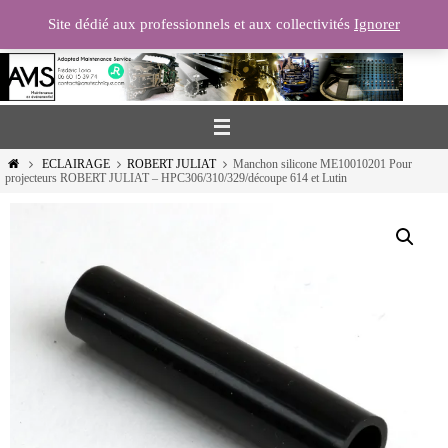
Passer
Site dédié aux professionnels et aux collectivités
Ignorer
vers
le
contenu
Home
ECLAIRAGE
ROBERT JULIAT
Manchon silicone ME10010201 Pour
projecteurs ROBERT JULIAT – HPC306/310/329/découpe 614 et Lutin