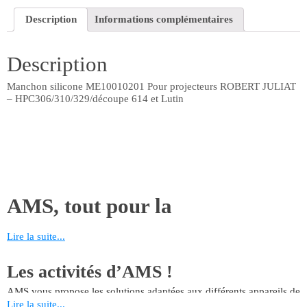
Description
Informations complémentaires
Description
Manchon silicone ME10010201 Pour projecteurs ROBERT JULIAT
– HPC306/310/329/découpe 614 et Lutin
AMS, tout pour la
maintenance!
Lire la suite...
AMS vous propose de nombreuses références liées aux métiers du
Les activités d’AMS !
théâtre, du spectacle et de l’événementiel. Retrouvez toutes les
pièces détachées nécessaires à l’entretien de vos appareils dans les
AMS vous propose les solutions adaptées aux différents appareils de
domaines de l’audio, de la vidéo, du levage et de l’éclairage.
sonorisation qui font vivre nos métiers. Du nettoyage à la
Lire la suite...