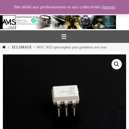
Passer
Site dédié aux professionnels et aux collectivités
Ignorer
vers
le
contenu
Home
ECLAIRAGE
MOC 3052 optocoupleur pour gradateurs avec triac