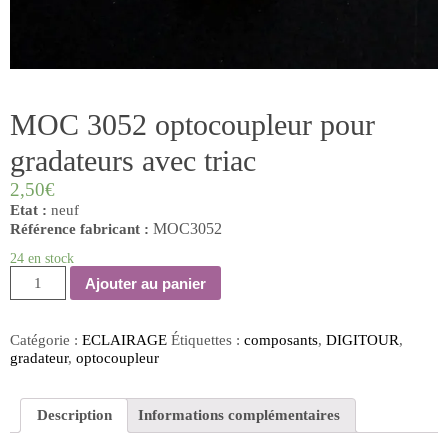
MOC 3052 optocoupleur pour
gradateurs avec triac
2,50
€
Etat :
neuf
Référence fabricant :
MOC3052
24 en stock
quantité
Ajouter au panier
de
MOC
3052
Catégorie :
ECLAIRAGE
Étiquettes :
composants
,
DIGITOUR
,
optocoupleur
gradateur
,
optocoupleur
pour
gradateurs
avec
Description
Informations complémentaires
triac