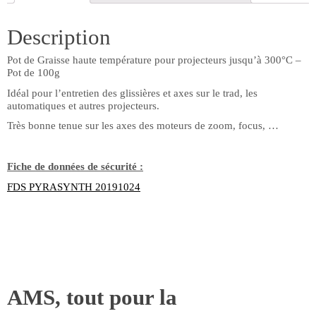
jusqu'à
300°C
Description
-
Pot
de
Pot de Graisse haute température pour projecteurs jusqu’à 300°C –
100g
Pot de 100g
Idéal pour l’entretien des glissières et axes sur le trad, les
automatiques et autres projecteurs.
Très bonne tenue sur les axes des moteurs de zoom, focus, …
Fiche de données de sécurité :
FDS PYRASYNTH 20191024
AMS, tout pour la