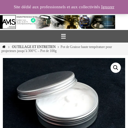
Passer
Site dédié aux professionnels et aux collectivités
Ignorer
vers
le
contenu
Home
OUTILLAGE ET ENTRETIEN
Pot de Graisse haute température pour
projecteurs jusqu’à 300°C – Pot de 100g