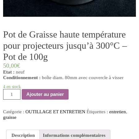
Pot de Graisse haute température
pour projecteurs jusqu’à 300°C –
Pot de 100g
50,00
€
Etat :
neuf
Conditionnement :
boîte diam. 80mm avec couvercle à visser
4 en stock
quantité
Ajouter au panier
de
Pot
de
Catégorie :
OUTILLAGE ET ENTRETIEN
Étiquettes :
entretien
,
Graisse
graisse
haute
température
pour
Description
Informations complémentaires
projecteurs