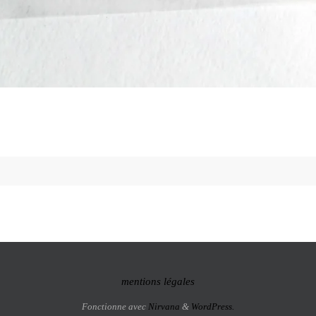
mentions légales
Fonctionne avec
Nirvana
&
WordPress.