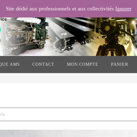
Site dédié aux professionnels et aux collectivités
Ignorer
QUE AMS
CONTACT
MON COMPTE
PANIER
els