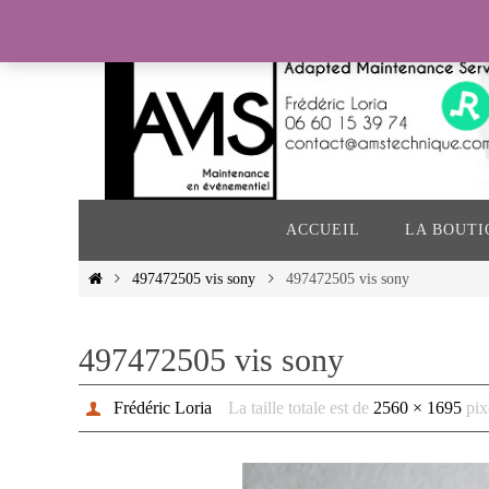
Passer
vers
le
contenu
Passer
vers
ACCUEIL
LA BOUTI
le
contenu
Home
497472505 vis sony
497472505 vis sony
497472505 vis sony
Frédéric Loria
La taille totale est de
2560 × 1695
pix