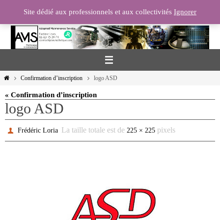
Passer
Site dédié aux professionnels et aux collectivités
Ignorer
vers
le
contenu
Home
Confirmation d’inscription
logo ASD
« Confirmation d’inscription
logo ASD
La taille totale est de
pixels
Frédéric Loria
225 × 225