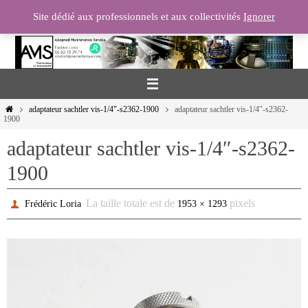
Passer
Site dédié aux professionnels et aux collectivités
Ignorer
vers
le
contenu
Home
adaptateur sachtler vis-1/4"-s2362-1900
adaptateur sachtler vis-1/4″-s2362-
1900
adaptateur sachtler vis-1/4″-s2362-
1900
La taille totale est de
pixels
Frédéric Loria
1953 × 1293