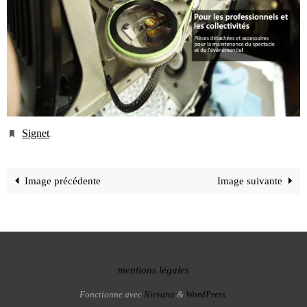
Signet
.
Image précédente
Image suivante
mentions légales
Fonctionne avec
Nirvana
&
WordPress.