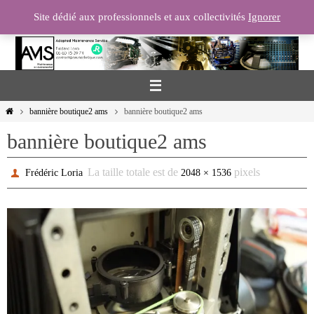
Passer
Site dédié aux professionnels et aux collectivités
Ignorer
vers
le
contenu
Home
bannière boutique2 ams
bannière boutique2 ams
bannière boutique2 ams
La taille totale est de
pixels
Frédéric Loria
2048 × 1536