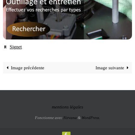
Signet
.
Image précédente
Image suivante
mentions légales
Fonctionne avec
Nirvana
&
WordPress.