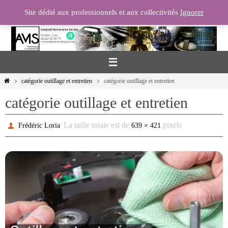
Passer
Site dédié aux professionnels et aux collectivités
Ignorer
vers
le
contenu
Home
catégorie outillage et entretien
catégorie outillage et entretien
catégorie outillage et entretien
La taille totale est de
pixels
Frédéric Loria
639 × 421