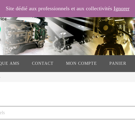
Site dédié aux professionnels et aux collectivités
Ignorer
QUE AMS
CONTACT
MON COMPTE
PANIER
3
els