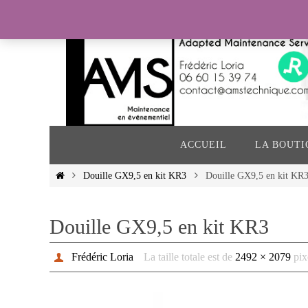
Passer
vers
le
contenu
Passer
vers
ACCUEIL
LA BOUTI
le
contenu
Home
Douille GX9,5 en kit KR3
Douille GX9,5 en kit KR
Douille GX9,5 en kit KR3
Frédéric Loria
La taille totale est de
2492 × 2079
pix