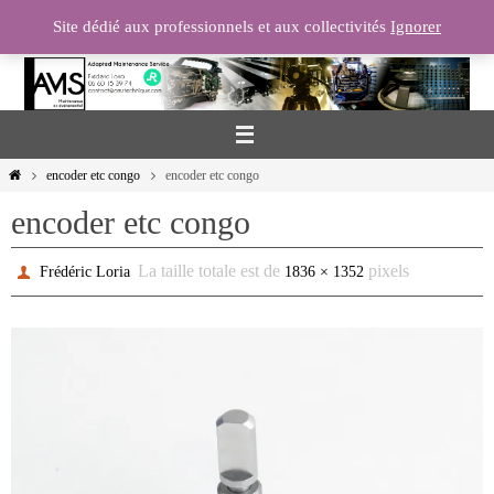
Passer
Site dédié aux professionnels et aux collectivités
Ignorer
vers
le
contenu
Home
encoder etc congo
encoder etc congo
encoder etc congo
La taille totale est de
pixels
Frédéric Loria
1836 × 1352