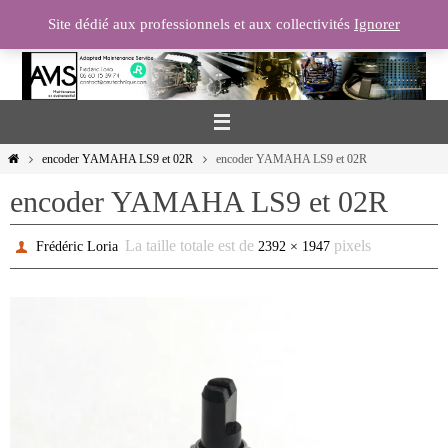
Passer
Site dédié aux professionnels et aux collectivités
Ignorer
vers
le
contenu
Home
encoder YAMAHA LS9 et 02R
encoder YAMAHA LS9 et 02R
encoder YAMAHA LS9 et 02R
La taille totale est de
pixels
Frédéric Loria
2392 × 1947