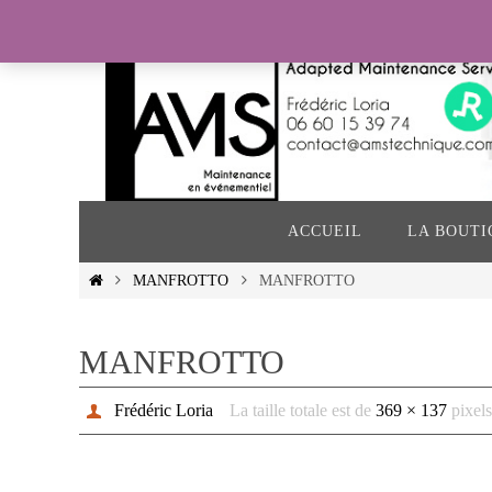
Passer
vers
le
contenu
Passer
vers
ACCUEIL
LA BOUTI
le
contenu
Home
MANFROTTO
MANFROTTO
MANFROTTO
Frédéric Loria
La taille totale est de
369 × 137
pixels