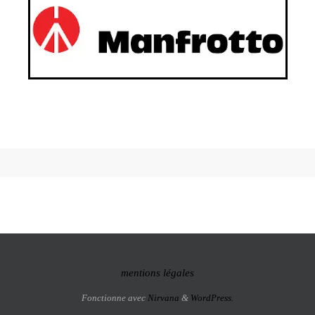
mentions légales
Fonctionne avec
Nirvana
&
WordPress.