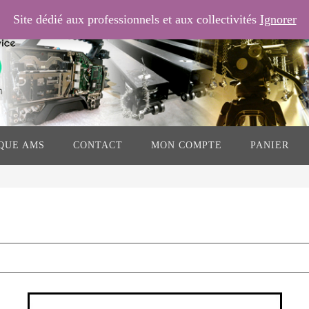
Site dédié aux professionnels et aux collectivités
Ignorer
QUE AMS
CONTACT
MON COMPTE
PANIER