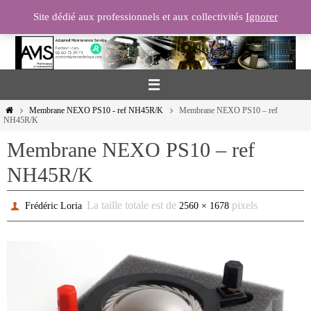
Passer
Site dédié aux professionnels et aux collectivités
Ignorer
vers
le
contenu
Home
Membrane NEXO PS10 - ref NH45R/K
Membrane NEXO PS10 – ref
NH45R/K
Membrane NEXO PS10 – ref
NH45R/K
La taille totale est de
pixels
Frédéric Loria
2560 × 1678