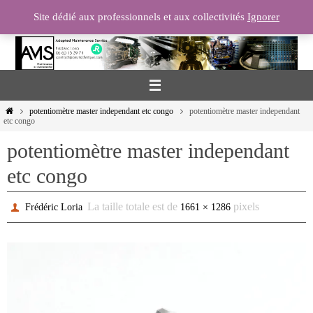
Passer
Site dédié aux professionnels et aux collectivités
Ignorer
vers
le
contenu
Home
potentiomètre master independant etc congo
potentiomètre master independant
etc congo
potentiomètre master independant
etc congo
La taille totale est de
pixels
Frédéric Loria
1661 × 1286