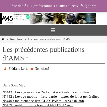
Passer
Site dédié aux professionnels et aux collectivités
Ignorer
vers
le
contenu
Home
Non classé
Les précédentes publications d’AMS :
Les précédentes publications
d’AMS :
Frédéric Loria
Non classé
Dans SonoMag:
N°443 : Levage mobile – 2nd volet – élévateurs et poutres
N°442 : Levage mobile – 1ère partie – textes de loi et généralités
N°440 : maintenance lyre CLAY PAKY – AXCOR 300
N°439 : outil multifonction : STANLEY 12 in 1