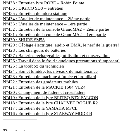
N°438 : Entretien lyre ROBE – Robin Pointe
N°436 : DIGICO SD8 – entretien
N°435 : Entretien de micro statique
N°434 : L’atelier de maintenance – 2ième partie
N°433 : L’atelier de maintenance – 1ère partie
N°432 : Entretien de la console GrandMA2 – 2ième partie
N°431 : Entretien de la console GrandMA2 – 1ère partie
N°430 : SHURE SM58
N°429 : Câblage électrique, audio et DMX, le nerf de la guerre!
N°428 : Les chargeurs de batteries
N°427 : Batteries rechargeables, utilisation et conservation
N°426 : Travail dans le froid : quelques précautions s’imposent!
N°425 : La toolbox du technicien
N°424 : Son et lumière, les niveaux de maintenance
N°423 : Entretien de machine à fumée et brouillard
N°422 : Entretien des gradateurs mobiles
N°421 : Entretien de la MACKIE 1604 VLZ4
N°420 : Changement de faders et crossfaders
N°419 : Entretien de la lyre BRITEQ BTX FALCON
N°418 : Entretien de la lyre CHAUVET ROGUE R2
N°417 : Entretien de la YAMAHA M7CL
N°416 : Entretien de la lyre STARWAY MODE B