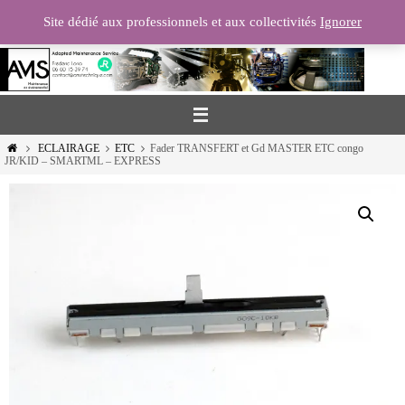
Passer
Site dédié aux professionnels et aux collectivités
Ignorer
vers
le
contenu
Home
ECLAIRAGE
ETC
Fader TRANSFERT et Gd MASTER ETC congo
JR/KID – SMARTML – EXPRESS