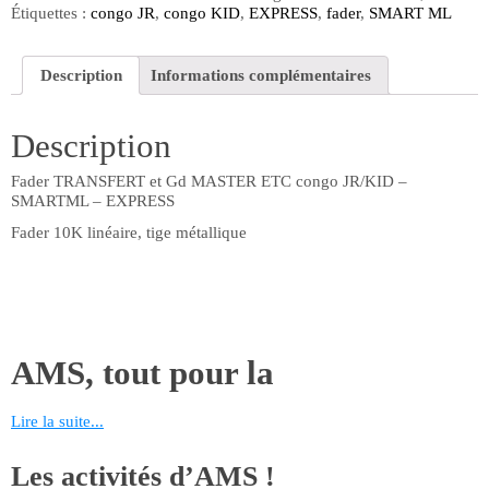
Étiquettes :
congo JR
,
congo KID
,
EXPRESS
,
fader
,
SMART ML
Description
Informations complémentaires
Description
Fader TRANSFERT et Gd MASTER ETC congo JR/KID –
SMARTML – EXPRESS
Fader 10K linéaire, tige métallique
AMS, tout pour la
maintenance!
Lire la suite...
AMS vous propose de nombreuses références liées aux métiers du
Les activités d’AMS !
théâtre, du spectacle et de l’événementiel. Retrouvez toutes les