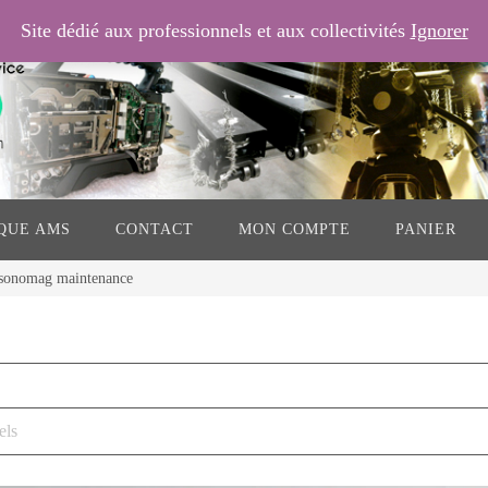
Site dédié aux professionnels et aux collectivités
Ignorer
QUE AMS
CONTACT
MON COMPTE
PANIER
sonomag maintenance
els