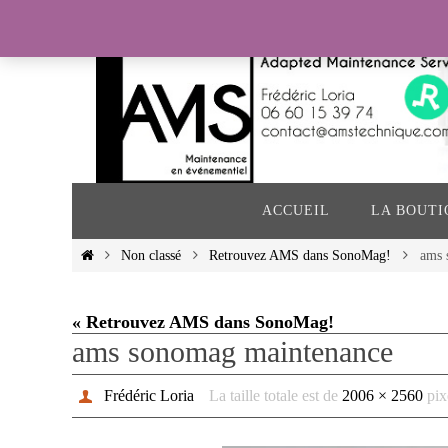
Passer
vers
le
contenu
Passer
vers
ACCUEIL
LA BOUTI
le
contenu
Home
Non classé
Retrouvez AMS dans SonoMag!
ams 
« Retrouvez AMS dans SonoMag!
ams sonomag maintenance
Frédéric Loria
La taille totale est de
2006 × 2560
pix