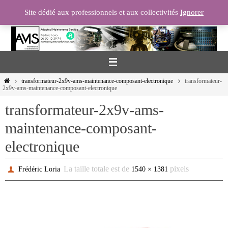
Passer
Site dédié aux professionnels et aux collectivités
Ignorer
vers
le
contenu
Home
transformateur-2x9v-ams-maintenance-composant-electronique
transformateur-
2x9v-ams-maintenance-composant-electronique
transformateur-2x9v-ams-
maintenance-composant-
electronique
La taille totale est de
pixels
Frédéric Loria
1540 × 1381