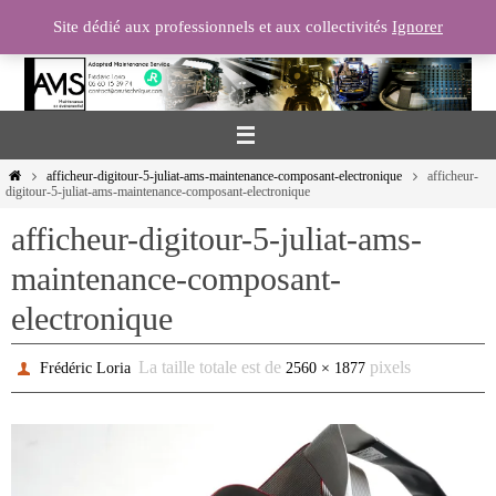
Passer
Site dédié aux professionnels et aux collectivités
Ignorer
vers
le
contenu
Home
afficheur-digitour-5-juliat-ams-maintenance-composant-electronique
afficheur-
digitour-5-juliat-ams-maintenance-composant-electronique
afficheur-digitour-5-juliat-ams-
maintenance-composant-
electronique
La taille totale est de
pixels
Frédéric Loria
2560 × 1877