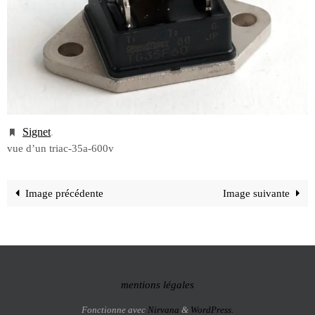
Signet
.
vue d’un triac-35a-600v
Image précédente
Image suivante
mentions légales
Fonctionne avec
Nirvana
&
WordPress.